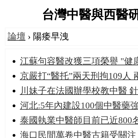
台灣中醫與西醫研究醫
論壇
› 陽痿早洩
江蘇句容醫改獲三項榮譽 "健
京嚴打“醫托”兩天刑拘109人
川妹子在法國辦學校教中醫 
河北:5年內建設100個中醫藥
泰國執業中醫師目前已近800
海口民間萬卷中醫古籍受關注