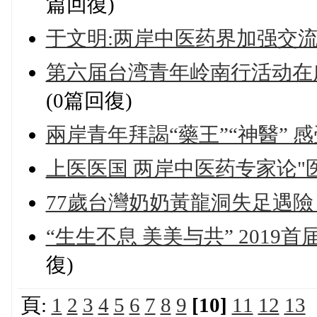
篇回復)
于文明:两岸中医药界加强交
第六届台湾青年岭南行活动在广州
(0篇回復)
兩岸青年拜謁“藥王”“神醫” 
上医医国 两岸中医药专家论"
77歲台灣奶奶黃龍洞失足遇險
“生生不息 美美与共” 201
復)
頁:
1
2
3
4
5
6
7
8
9
[10]
11
12
13