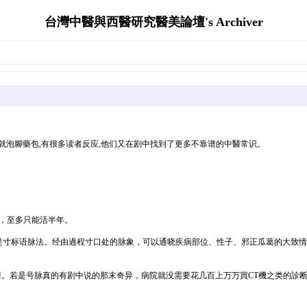
台灣中醫與西醫研究醫美論壇's Archiver
就泡腳藥包,有很多读者反应,他们又在剧中找到了更多不靠谱的中醫常识。
损，至多只能活半年。
是寸标语脉法。经由過程寸口处的脉象，可以通晓疾病部位、性子、邪正瓜葛的大致情景
病情。若是号脉真的有剧中说的那末奇异，病院就没需要花几百上万万買CT機之类的診