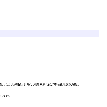
，但以此果断出“肝癌”只能是戏剧化的浮夸毛孔清潔敷泥膜,。
断装备啦。