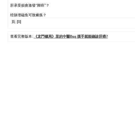
肝承受损會激發“脚癌”？
经脉埋磁鱼可致瘫痪？
頁:
[1]
查看完整版本:
《龙門镖局》里的中醫Bug 摸手就能确診肝癌?