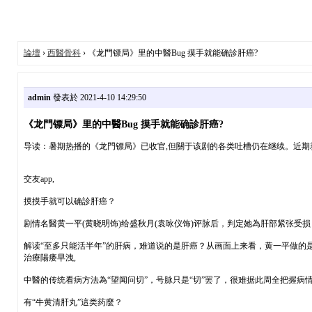
論壇
›
西醫骨科
› 《龙門镖局》里的中醫Bug 摸手就能确診肝癌?
admin
發表於 2021-4-10 14:29:50
《龙門镖局》里的中醫Bug 摸手就能确診肝癌?
导读：暑期热播的《龙門镖局》已收官,但關于该剧的各类吐槽仍在继续。近期
交友app,
摸摸手就可以确診肝癌？
剧情名醫黄一平(黄晓明饰)给盛秋月(袁咏仪饰)评脉后，判定她為肝部紧张受
解读“至多只能活半年”的肝病，难道说的是肝癌？从画面上来看，黄一平做的
治療陽痿早洩,
中醫的传统看病方法為“望闻问切”，号脉只是“切”罢了，很难据此周全把握
有“牛黄清肝丸”這类药麼？