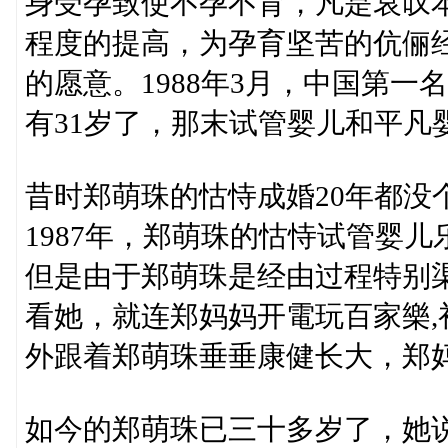
身受孕致使不孕不育，凡是哀叹
程度的提高，为孕育坚苦的伉俪
的愿意。1988年3月，中国第
有31岁了，那末试管婴儿和平凡
昔时郑萌珠的怙恃成婚20年都没
1987年，郑萌珠的怙恃试管婴
但是由于郑萌珠是经由过程特别
看她，就连郑妈妈开電玩百家樂
外跟着郑萌珠垂垂康健长大，郑
如今的郑萌珠已三十多岁了，她