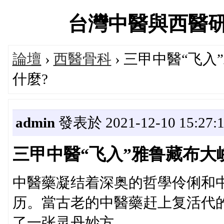
台灣中醫與西醫研究醫
論壇
›
西醫骨科
› 三甲中醫“飞
什麼?
admin
發表於 2021-12-10 15:27:
三甲中醫“飞入”雅鲁藏布大
中醫藥凝结着深奥的哲學伶俐和
历。當古老的中醫藥赶上复活代
了一张灵丹妙方。