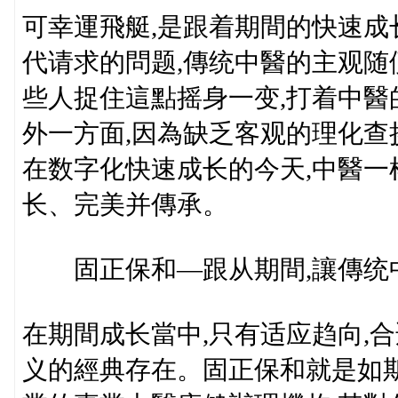
可幸運飛艇,是跟着期間的快速成
代请求的問题,傳统中醫的主观随
些人捉住這點摇身一变,打着中醫
外一方面,因為缺乏客观的理化查
在数字化快速成长的今天,中醫一
长、完美并傳承。
固正保和—跟从期間,讓傳统
在期間成长當中,只有适应趋向,
义的經典存在。固正保和就是如斯