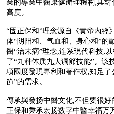
業的專業中醫康健辦理機构,其
高度。
“固正保和”理念源自《黄帝內經
体“阴阳和、气血和、身心和”的
醫“治未病”理念,连系現代科技,
了“九种体质九大调節技能”。该
項國度發現專利和著作权,知足了
節”的需求。
傳承與發扬中醫文化,不但要很好
正保和秉承宏扬数字中醫幸福万万