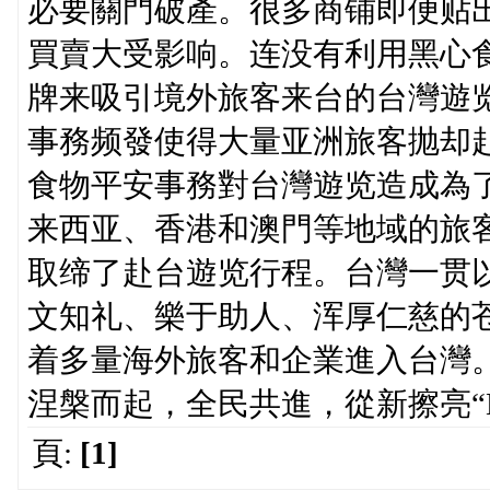
必要關門破產。很多商铺即便贴
買賣大受影响。连没有利用黑心
牌来吸引境外旅客来台的台灣遊
事務频發使得大量亚洲旅客抛却赴
食物平安事務對台灣遊览造成為了
来西亚、香港和澳門等地域的旅客
取缔了赴台遊览行程。台灣一贯
文知礼、樂于助人、浑厚仁慈的
着多量海外旅客和企業進入台灣
涅槃而起，全民共進，從新擦亮“Made
頁:
[1]