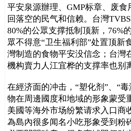
平安泉源辦理、GMP标章、废
回落空的民气和信赖。台灣TVBS
80%的公眾支撑抵制顶新，76%
眾不得意“卫生福利部”处置顶新
灣制造的食物平安没信念；台灣
機构賣力人江宜桦的支撑率也别离降
在經济面的冲击，“塑化剂”、“
物在周邊國度和地域的形象蒙受
美國等海外市场纷繁请求入口商
為島內很多闻名小吃形象受到粉