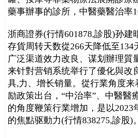
藥事辦事的診所，中醫藥醫治率1
浙商證券(行情601878,診股)孙
存貨周转天数從266天降低至13
广泛渠道效力改良、谋划辦理質量
来针對营销系统举行了優化與改
具,力、增长销量。從行業角度来
励政策出台，“中治率”、中醫醫
的角度鞭策行業增加，是以2023
的焦點驱動力(行情838275,診股)