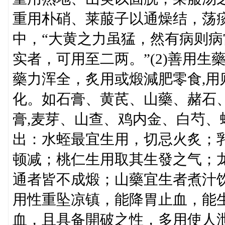
重用朴硝、莱菔子以通燥结，荡
中，“大黄之力虽猛，然有病则
实者，可用至二两。”(2)善用
藥力浑全，炙用或煅減肥零食,
化。如石膏、黄芪、山藥、赭石
膏,麦芽、山查、鸡内金、白芍
出：水蛭最宜生用，切忌火炙；
顿减；桃仁生用取其生發之气；
通者皆不成煅；山藥宜生者煮汁
用性重坠凉镇，能降胃止血，能
血，且具备開破之性，多用使人