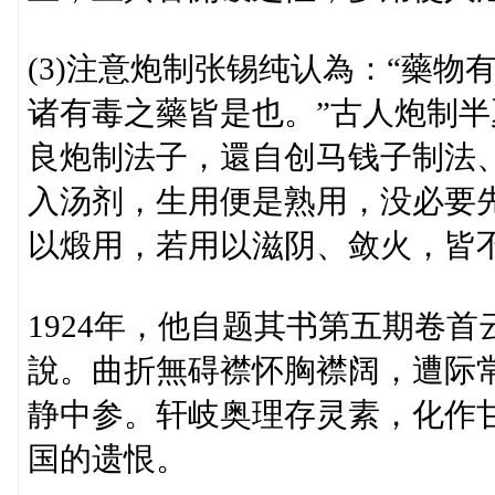
(3)注意炮制张锡纯认為：“藥
诸有毒之藥皆是也。”古人炮制
良炮制法子，還自创马钱子制法
入汤剂，生用便是熟用，没必要
以煅用，若用以滋阴、敛火，皆
1924年，他自题其书第五期卷
說。曲折無碍襟怀胸襟阔，遭际
静中参。轩岐奥理存灵素，化作
国的遗恨。