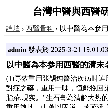
台灣中醫與西醫研究醫
論壇
›
西醫骨科
› 以中醫為本参
admin
發表於 2025-3-21 19:01:0
以中醫為本参用西醫的清末
(1)專效重用张锡纯醫治疾病时
對症之藥，重用一味，恒能挽回
脂茶,現实。”生石膏為清解大热
重用熟地、山萸以固脱，莱菔汤