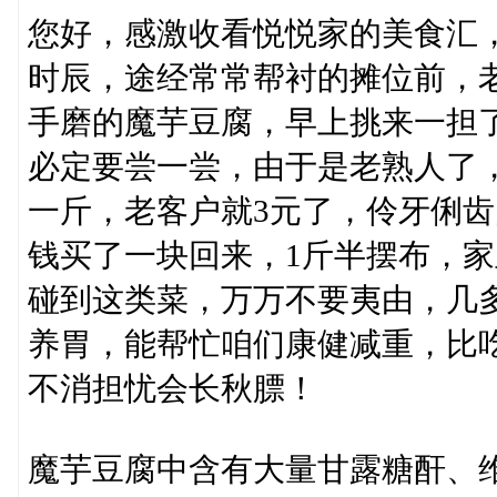
您好，感激收看悦悦家的美食汇
时辰，途经常常帮衬的摊位前，
手磨的魔芋豆腐，早上挑来一担
必定要尝一尝，由于是老熟人了
一斤，老客户就3元了，伶牙俐齿
钱买了一块回来，1斤半摆布，家
碰到这类菜，万万不要夷由，几
养胃，能帮忙咱们康健减重，比
不消担忧会长秋膘！
魔芋豆腐中含有大量甘露糖酐、