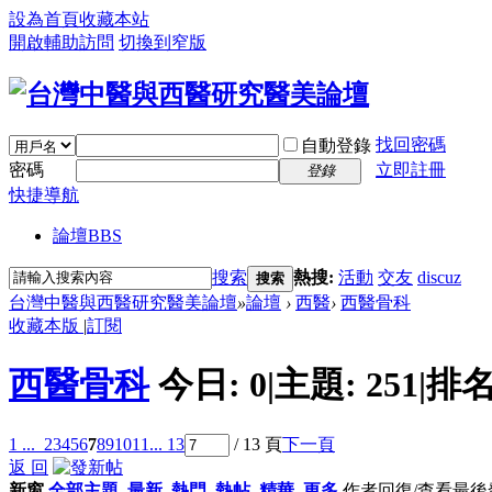
設為首頁
收藏本站
開啟輔助訪問
切換到窄版
找回密碼
自動登錄
密碼
立即註冊
登錄
快捷導航
論壇
BBS
搜索
熱搜:
活動
交友
discuz
搜索
台灣中醫與西醫研究醫美論壇
»
論壇
›
西醫
›
西醫骨科
收藏本版
|
訂閱
西醫骨科
今日:
0
|
主題:
251
|
排名
1 ...
2
3
4
5
6
7
8
9
10
11
... 13
/ 13 頁
下一頁
返 回
新窗
全部主題
最新
熱門
熱帖
精華
更多
作者
回復/查看
最後