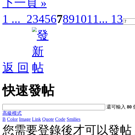
下一頁 »
1 ...
2
3
4
5
6
7
8
9
10
11
... 13
返 回
快速發帖
還可輸入
80
高級模式
B
Color
Image
Link
Quote
Code
Smilies
您需要登錄後才可以發帖