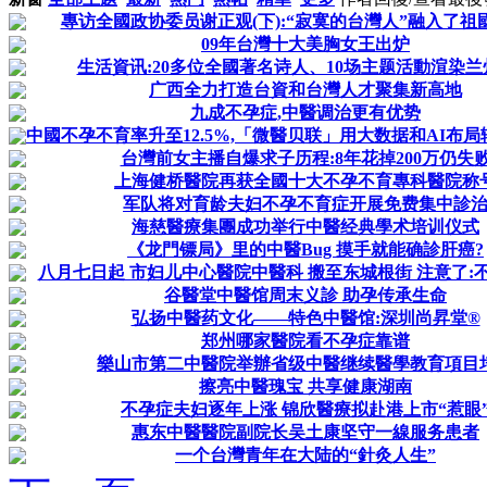
專访全國政协委员谢正观(下):“寂寞的台灣人”融入了祖國大
09年台灣十大美胸女王出炉
生活資讯:20多位全國著名诗人、10场主题活動渲染兰
广西全力打造台資和台灣人才聚集新高地
九成不孕症,中醫调治更有优势
中國不孕不育率升至12.5%,「微醫贝联」用大数据和AI布
台灣前女主播自爆求子历程:8年花掉200万仍失
上海健桥醫院再获全國十大不孕不育專科醫院称
军队将对育龄夫妇不孕不育症开展免费集中診
海慈醫療集團成功举行中醫经典學术培训仪式
《龙門镖局》里的中醫Bug 摸手就能确診肝癌?
八月七日起 市妇儿中心醫院中醫科 搬至东城根街 注意了:不孕
谷醫堂中醫馆周末义診 助孕传承生命
弘扬中醫药文化——特色中醫馆:深圳尚昇堂®
郑州哪家醫院看不孕症靠谱
樂山市第二中醫院举辦省级中醫继续醫學教育項目
擦亮中醫瑰宝 共享健康湖南
不孕症夫妇逐年上涨 锦欣醫療拟赴港上市“惹眼
惠东中醫醫院副院长吴土康坚守一線服务患者
一个台灣青年在大陆的“針灸人生”