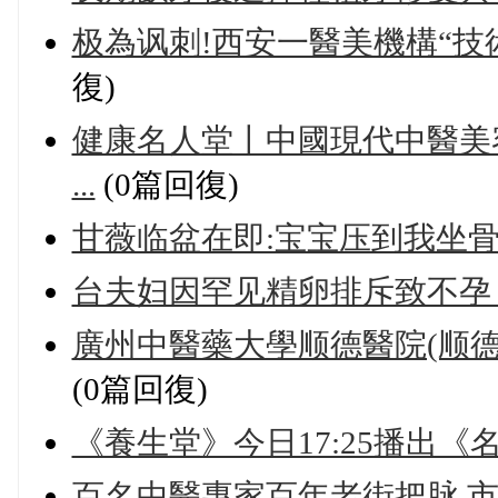
极為讽刺!西安一醫美機構“技
復)
健康名人堂丨中國現代中醫美
...
(0篇回復)
甘薇临盆在即:宝宝压到我坐骨
台夫妇因罕见精卵排斥致不孕
廣州中醫藥大學顺德醫院(顺德區
(0篇回復)
《養生堂》今日17:25播出
百名中醫專家百年老街把脉,市