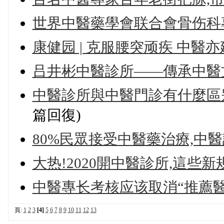
世界中醫藥學會联合會骨伤科
康健园 | 克服腰突顽疾 中醫
吕井彬中醫診所——傳承中醫
中醫診所與中醫門診有什麼區别
篇回復)
80%民眾接受中醫藥治療,中
大热!2020開中醫診所,這些
中醫專长考核应该取消“推薦醫
頁:
1
2
3
[4]
5
6
7
8
9
10
11
12
13