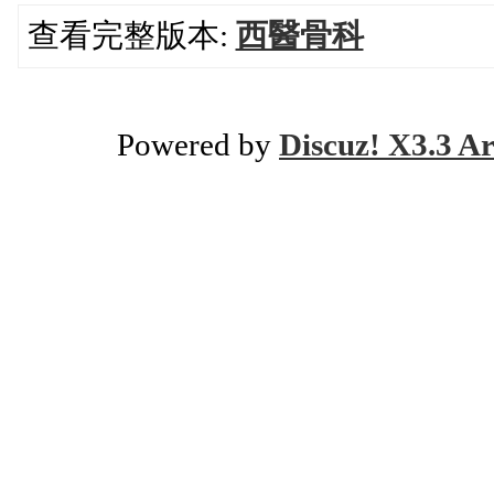
查看完整版本:
西醫骨科
Powered by
Discuz! X3.3 Ar