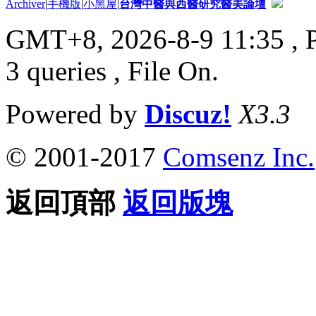
Archiver
|
手機版
|
小黑屋
|
台灣中醫與西醫研究醫美論壇
GMT+8, 2026-8-9 11:35
, 
3 queries , File On.
Powered by
Discuz!
X3.3
© 2001-2017
Comsenz Inc.
返回頂部
返回版塊