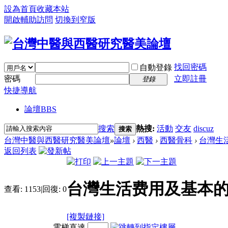
設為首頁
收藏本站
開啟輔助訪問
切換到窄版
找回密碼
自動登錄
密碼
立即註冊
登錄
快捷導航
論壇
BBS
搜索
熱搜:
活動
交友
discuz
搜索
台灣中醫與西醫研究醫美論壇
»
論壇
›
西醫
›
西醫骨科
›
台灣生
返回列表
台灣生活费用及基本的
查看:
1153
|
回復:
0
[複製鏈接]
電梯直達