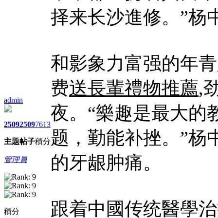
择来长沙進修。”杨
和影象力富强的年青
费
送長輩禮物推薦
,
admin
夜。“樂趣是最大的
2509
2509
7613
题，勤能补挫。”杨
主題
帖子
積分
的牙龈肿痛。
管理員
跟着中國传统醫學治
積分