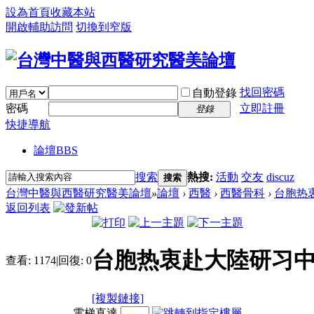
設為首頁
收藏本站
開啟輔助訪問
切換到窄版
找回密碼
自動登錄
密碼
立即註冊
登錄
快捷導航
論壇
BBS
搜索
熱搜:
活動
交友
discuz
搜索
台灣中醫與西醫研究醫美論壇
»
論壇
›
西醫
›
西醫骨科
›
台胞热衷
返回列表
台胞热衷赴大陸研习中
查看:
1174
|
回復:
0
[複製鏈接]
電梯直達