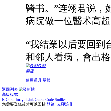
醫书。”连翊君说，
病院做一位醫术高超
“我结業以后要回到
和邻人看病，會出格
收藏
回復
使用道具
舉報
返回列表
高級模式
B
Color
Image
Link
Quote
Code
Smilies
您需要登錄後才可以回帖
登錄
|
立即註冊