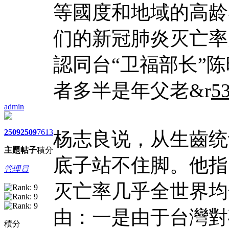
等國度和地域的高龄
们的新冠肺炎灭亡率
認同台“卫福部长”
者多半是年父老&r
5
admin
2509
2509
7613
杨志良说，从生齒统
主題
帖子
積分
底子站不住脚。他指
管理員
灭亡率几乎全世界均
由：一是由于台灣對
積分