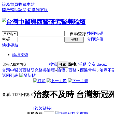
設為首頁
收藏本站
開啟輔助訪問
切換到窄版
找回密碼
自動登錄
密碼
立即註冊
登錄
快捷導航
論壇
BBS
搜索
熱搜:
活動
交友
discuz
搜索
台灣中醫與西醫研究醫美論壇
»
論壇
›
西醫
›
西醫骨科
›
治療不及
返回列表
治療不及時 台灣新冠
查看:
1127
|
回復:
0
[複製鏈接]
電梯直達