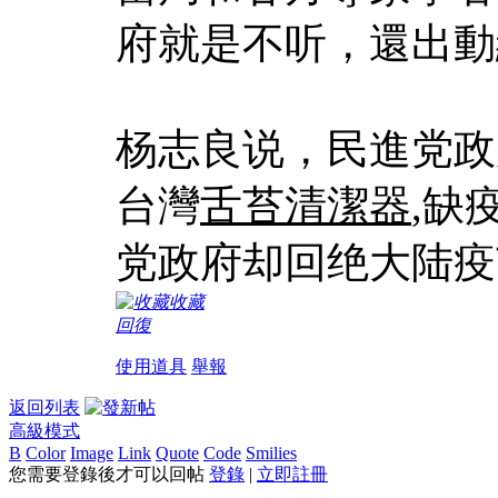
府就是不听，還出動
杨志良说，民進党政
台灣
舌苔清潔器
,缺
党政府却回绝大陆疫
收藏
回復
使用道具
舉報
返回列表
高級模式
B
Color
Image
Link
Quote
Code
Smilies
您需要登錄後才可以回帖
登錄
|
立即註冊