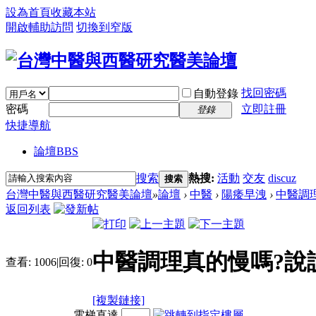
設為首頁
收藏本站
開啟輔助訪問
切換到窄版
找回密碼
自動登錄
密碼
立即註冊
登錄
快捷導航
論壇
BBS
搜索
熱搜:
活動
交友
discuz
搜索
台灣中醫與西醫研究醫美論壇
»
論壇
›
中醫
›
陽痿早洩
›
中醫調
返回列表
中醫調理真的慢嗎?說
查看:
1006
|
回復:
0
[複製鏈接]
電梯直達