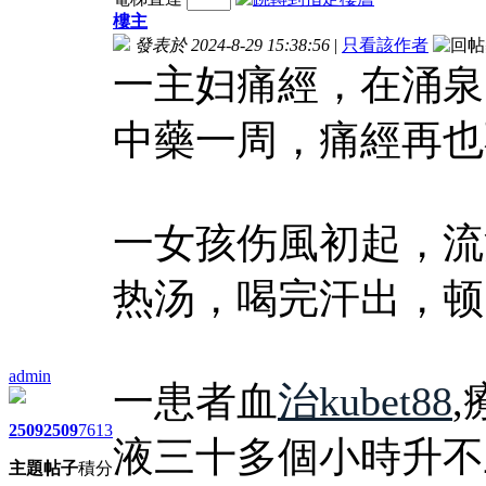
樓主
發表於 2024-8-29 15:38:56
|
只看該作者
一主妇痛經，在涌泉
中藥一周，痛經再也
一女孩伤風初起，流
热汤，喝完汗出，顿
admin
一患者血
治kubet88
2509
2509
7613
液三十多個小時升不
主題
帖子
積分